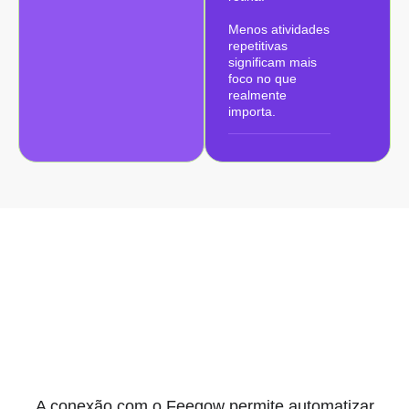
Menos atividades
repetitivas
significam mais
foco no que
realmente
importa.
Automação
Conectada ao
Feegow
A conexão com o Feegow permite automatizar