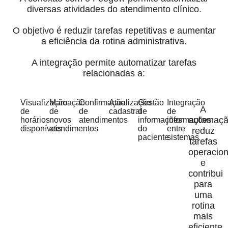
diversas atividades do atendimento clínico.
O objetivo é reduzir tarefas repetitivas e aumentar
a eficiência da rotina administrativa.
A integração permite automatizar tarefas
relacionadas a:
Visualização
Marcação
Confirmação
Atualização
Gestão
Integração
A
de
de
de
cadastral
de
de
automaç
horários
novos
atendimentos
informações
informações
disponíveis
atendimentos
do
entre
reduz
paciente
sistemas
tarefas
operacion
e
contribui
para
uma
rotina
mais
eficiente.