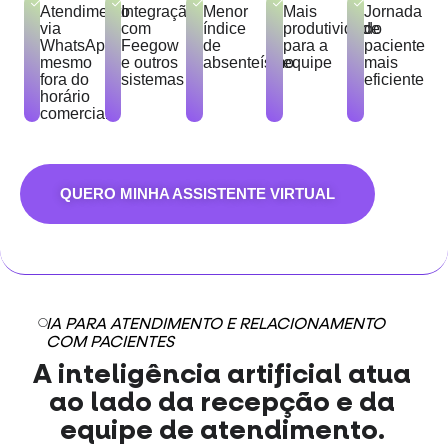
Atendimento
Integração
Menor
Mais
Jornada
via
com
índice
produtividade
do
WhatsApp
Feegow
de
para a
paciente
mesmo
e outros
absenteísmo
equipe
mais
fora do
sistemas
eficiente
horário
comercial
QUERO MINHA ASSISTENTE VIRTUAL
IA PARA ATENDIMENTO E RELACIONAMENTO
COM PACIENTES
A inteligência artificial atua
ao lado da recepção e da
equipe de atendimento.