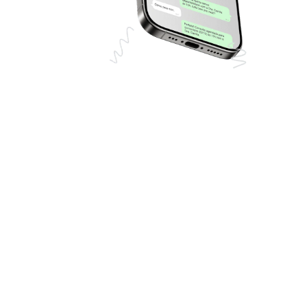
Benefícios da Automação
para Clínicas em Alagoas
Atendimento 24 Horas
O paciente consegue iniciar contato sempre que precisar
de suporte ou informações.
A inteligência artificial mantém o canal de comunicação
disponível 24 horas por dia.
Aumento na Conversão de