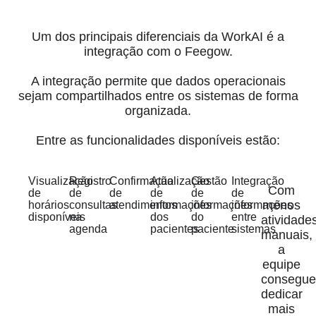
Um dos principais diferenciais da WorkAI é a
integração com o Feegow.
A integração permite que dados operacionais
sejam compartilhados entre os sistemas de forma
organizada.
Entre as funcionalidades disponíveis estão:
Visualização
Registro
Confirmação
Atualização
Gestão
Integração
Com
de
de
de
de
de
de
menos
horários
consultas
atendimentos
informações
informações
informações
disponíveis
na
dos
do
entre
atividade
agenda
pacientes
paciente
sistemas
manuais,
a
equipe
consegu
dedicar
mais