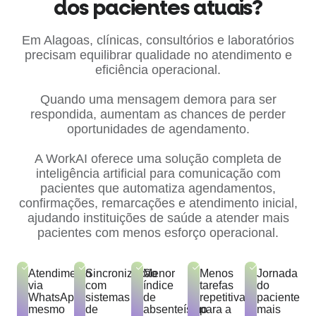
dos pacientes atuais?
Em Alagoas, clínicas, consultórios e laboratórios
precisam equilibrar qualidade no atendimento e
eficiência operacional.
Quando uma mensagem demora para ser
respondida, aumentam as chances de perder
oportunidades de agendamento.
A WorkAI oferece uma solução completa de
inteligência artificial para comunicação com
pacientes que automatiza agendamentos,
confirmações, remarcações e atendimento inicial,
ajudando instituições de saúde a atender mais
pacientes com menos esforço operacional.
Atendimento
Sincronização
Menor
Menos
Jornada
via
com
índice
tarefas
do
WhatsApp
sistemas
de
repetitivas
paciente
mesmo
de
absenteísmo
para a
mais