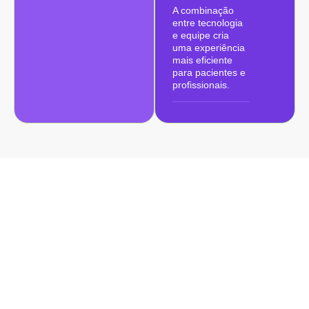
A combinação
entre tecnologia
e equipe cria
uma experiência
mais eficiente
para pacientes e
profissionais.
Como
Funciona a
Integração
com Feegow