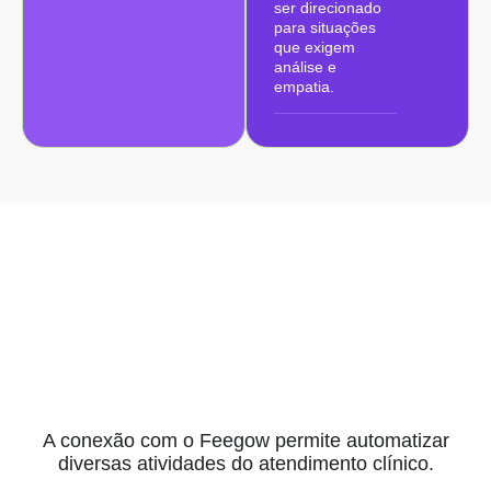
ser direcionado
para situações
que exigem
análise e
empatia.
Automação
Conectada ao
Feegow
A conexão com o Feegow permite automatizar
diversas atividades do atendimento clínico.