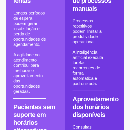
lentas
de processos
manuais
Longos períodos
de espera
Processos
podem gerar
repetitivos
insatisfação e
podem limitar a
perda de
produtividade
oportunidades de
operacional.
agendamento.
A inteligência
A agilidade no
artificial executa
atendimento
tarefas
contribui para
recorrentes de
melhorar o
forma
aproveitamento
automática e
das
padronizada.
oportunidades
geradas.
Aproveitamento
Pacientes sem
dos horários
suporte em
disponíveis
horários
Consultas