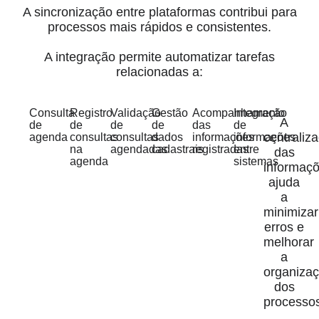
A sincronização entre plataformas contribui para
processos mais rápidos e consistentes.
A integração permite automatizar tarefas
relacionadas a:
Consulta
Registro
Validação
Gestão
Acompanhamento
Integração
A
de
de
de
de
das
de
centraliz
agenda
consultas
consultas
dados
informações
informações
na
agendadas
cadastrais
registradas
entre
das
agenda
sistemas
informaç
ajuda
a
minimizar
erros e
melhorar
a
organiza
dos
processo