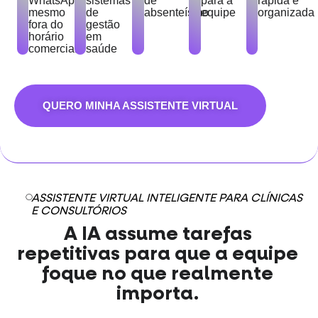
WhatsApp
sistemas
de
para a
rápida e
mesmo
de
absenteísmo
equipe
organizada
fora do
gestão
horário
em
comercial
saúde
QUERO MINHA ASSISTENTE VIRTUAL
ASSISTENTE VIRTUAL INTELIGENTE PARA CLÍNICAS
E CONSULTÓRIOS
A IA assume tarefas
repetitivas para que a equipe
foque no que realmente
importa.